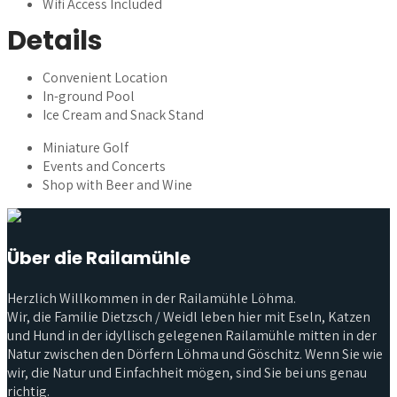
Wifi Access Included
Details
Convenient Location
In-ground Pool
Ice Cream and Snack Stand
Miniature Golf
Events and Concerts
Shop with Beer and Wine
Über die Railamühle
Herzlich Willkommen in der Railamühle Löhma.
Wir, die Familie Dietzsch / Weidl leben hier mit Eseln, Katzen
und Hund in der idyllisch gelegenen Railamühle mitten in der
Natur zwischen den Dörfern Löhma und Göschitz. Wenn Sie wie
wir, die Natur und Einfachheit mögen, sind Sie bei uns genau
richtig.