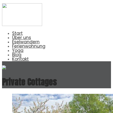
Start
Über uns
Eselwandern
Ferienwohnung
Yoga
Blog
Kontakt
Private Cottages