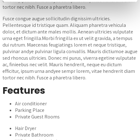
efficitur, ipsum urna andyee sempr lorem, vitae hendrerit diam
tortor nec nibh. Fusce a pharetra libero.
Fusce congue augue sollicitudin dignissim ultricies.
Pellentesque id tristique quam. Aliquam pharetra vehicula
dolor, et dictum ante males mollis. Aenean ultricies vulputate
urna eget fringilla.Morbi fringilla ex ut velit gravida, a tempus
dui rutrum. Maecenas feugiatings lorem et neque tristique,
pulvinar andye pulvinar ligula convallis. Mauris dictiumoe augue
sed rhoncus ultricies. Donec mi purus, viverra egetine vulputate
ac, finieebus nec velit. Mauris hendrerit, neque eu dictum
efficitur, ipsum urna andyee sempr lorem, vitae hendrerit diam
tortor nec nibh. Fusce a pharetra libero.
Features
Air conditioner
Parking Place
Private Guest Rooms
Hair Dryer
Private Bathroom