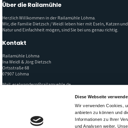
Über die Railamühle
Herzlich Willkommen in der Railamühle Löhma.
Wir, die Familie Dietzsch / Weidl leben hier mit Eseln, Katzen u
Natur und Einfachheit mögen, sind Sie bei uns genau richtig.
Kontakt
Railamühle Löhma
Ina Weidl & Jörg Dietzsch
Ortsstraße 68
07907 Löhma
Mail:
eselwandern@railamuehle.de
Telefon: 03663 424673
Mobil 1: 0176 96774529
Diese Webseite verwende
Mobil 2: 0162 4204591
Wir verwenden Cookies, um
anbieten zu können und di
Weitere Links
Informationen zu Ihrer Ve
und Analysen weiter. Unse