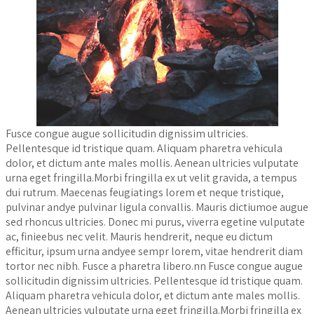
Fusce congue augue sollicitudin dignissim ultricies.
Pellentesque id tristique quam. Aliquam pharetra vehicula
dolor, et dictum ante males mollis. Aenean ultricies vulputate
urna eget fringilla.Morbi fringilla ex ut velit gravida, a tempus
dui rutrum. Maecenas feugiatings lorem et neque tristique,
pulvinar andye pulvinar ligula convallis. Mauris dictiumoe augue
sed rhoncus ultricies. Donec mi purus, viverra egetine vulputate
ac, finieebus nec velit. Mauris hendrerit, neque eu dictum
efficitur, ipsum urna andyee sempr lorem, vitae hendrerit diam
tortor nec nibh. Fusce a pharetra libero.nn Fusce congue augue
sollicitudin dignissim ultricies. Pellentesque id tristique quam.
Aliquam pharetra vehicula dolor, et dictum ante males mollis.
Aenean ultricies vulputate urna eget fringilla.Morbi fringilla ex