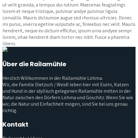
ut velit gravida, a tempus dui rutrum. Maecenas feugiatings
lorem et neque tristique, pulvinar andye pulvinar ligula
convallis. Mauris dictiumoe augue sed rhoncus ultricies. Donec
mi purus, viverra egetine vulputate ac, finieebus nec velit. Mauris
hendrerit, neque eu dictum efficitur, ipsum urna andyee sempr
lorem, vitae hendrerit diam tortor nec nibh. Fusce a pharetra
libero.
Über die Railamühle
Herzlich Willkommen in der Railamühle Löhma.
Wir, die Familie Dietzsch / Weidl leben hier mit Eseln, Katzen
und Hund in der idyllisch gelegenen Railamühle mitten in der
Natur zwischen den Dörfern Löhma und Göschitz. Wenn Sie wie
wir, die Natur und Einfachheit mögen, sind Sie bei uns genau
richtig.
Kontakt