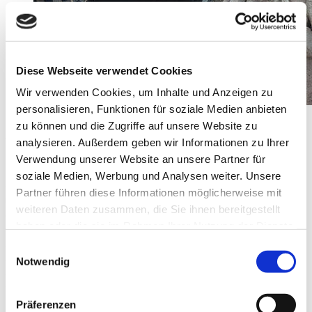
Diese Webseite verwendet Cookies
Wir verwenden Cookies, um Inhalte und Anzeigen zu
personalisieren, Funktionen für soziale Medien anbieten
zu können und die Zugriffe auf unsere Website zu
Zurück
Weiter
analysieren. Außerdem geben wir Informationen zu Ihrer
Fusce congue augue sollicitudin dignissim ultricies.
Verwendung unserer Website an unsere Partner für
Pellentesque id tristique quam. Aliquam pharetra vehicula
soziale Medien, Werbung und Analysen weiter. Unsere
dolor, et dictum ante males mollis. Aenean ultricies vulputate
Partner führen diese Informationen möglicherweise mit
urna eget fringilla.Morbi fringilla ex ut velit gravida, a tempus
weiteren Daten zusammen, die Sie ihnen bereitgestellt
dui rutrum. Maecenas feugiatings lorem et neque tristique,
haben oder die sie im Rahmen Ihrer Nutzung der Dienste
pulvinar andye pulvinar ligula convallis. Mauris dictiumoe augue
gesammelt haben.
sed rhoncus ultricies. Donec mi purus, viverra egetine vulputate
Einwilligungsauswahl
ac, finieebus nec velit. Mauris hendrerit, neque eu dictum
Notwendig
efficitur, ipsum urna andyee sempr lorem, vitae hendrerit diam
tortor nec nibh. Fusce a pharetra libero.
Enjoy the beauty of
Präferenzen